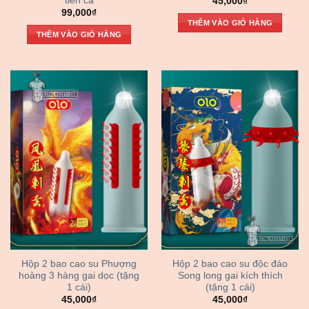
tiên cá
45,000
₫
99,000
₫
THÊM VÀO GIỎ HÀNG
THÊM VÀO GIỎ HÀNG
Hộp 2 bao cao su Phượng
Hộp 2 bao cao su độc đáo
hoàng 3 hàng gai dọc (tặng
Song long gai kích thích
1 cái)
(tặng 1 cái)
45,000
₫
45,000
₫