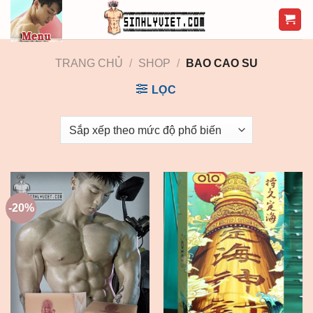
Skip
to
content
TRANG CHỦ
/
SHOP
/
BAO CAO SU
LỌC
-20%