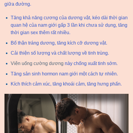
giữa đường.
Tăng khả năng cương của dương vật, kéo dài thời gian
quan hệ của nam giới gấp 3 lần khi chưa sử dụng, tăng
thời gian sex thêm rất nhiều.
Bổ thận tráng dương, tăng kích cỡ dương vật.
Cải thiện số lượng và chất lượng về tinh trùng.
Viên uống cường dương
này chống xuất tinh sớm.
Tăng sản sinh hormon nam giới một cách tự nhiên.
Kích thích cảm xúc, tăng khoái cảm, tăng hưng phấn.