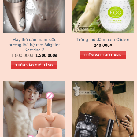
Máy thủ dâm nam siêu
Trứng thủ dâm nam Clicker
sướng thế hệ mới Ailighter
240,000
₫
Katerina 2
Giá
Giá
THÊM VÀO GIỎ HÀNG
1,500,000
₫
1,300,000
₫
gốc
hiện
là:
tại
THÊM VÀO GIỎ HÀNG
1,500,000₫.
là:
1,300,000₫.