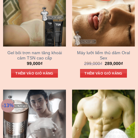
Gel bôi trơn nam tăng khoái
Máy lưỡi liếm thủ dâm Oral
cảm TSN cao cấp
Sex
Giá
Giá
99,000
₫
299,000
₫
289,000
₫
gốc
hiện
là:
tại
THÊM VÀO GIỎ HÀNG
THÊM VÀO GIỎ HÀNG
299,000₫.
là:
289,000
-13%