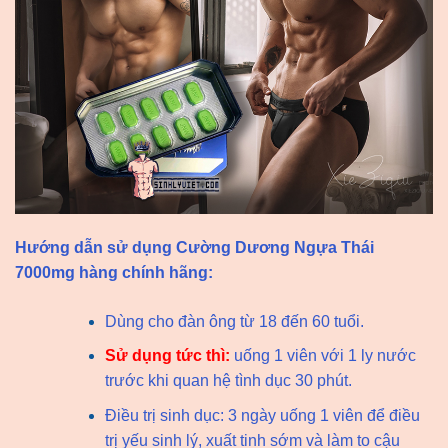
Hướng dẫn sử dụng Cường Dương Ngựa Thái
7000mg hàng chính hãng:
Dùng cho đàn ông từ 18 đến 60 tuổi.
Sử dụng tức thì:
uống 1 viên với 1 ly nước
trước khi quan hệ tình dục 30 phút.
Điều trị sinh dục: 3 ngày uống 1 viên để điều
trị yếu sinh lý, xuất tinh sớm và làm to cậu