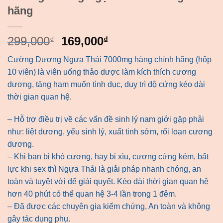
hãng
Giá
Giá
299,000
169,000
₫
₫
gốc
hiện
Cường Dương Ngựa Thái 7000mg hàng chính hãng (hộp
là:
tại
10 viên) là viên uống thảo dược làm kích thích cương
299,000₫.
là:
dương, tăng ham muốn tình dục, duy trì độ cứng kéo dài
169,000₫.
thời gian quan hệ.
– Hỗ trợ điều trị về các vấn đề sinh lý nam giới gặp phải
như: liệt dương, yếu sinh lý, xuất tinh sớm, rối loạn cương
dương.
– Khi bạn bị khó cương, hay bị xìu, cương cứng kém, bất
lực khi sex thì Ngựa Thái là giải pháp nhanh chóng, an
toàn và tuyệt vời để giải quyết. Kéo dài thời gian quan hệ
hơn 40 phút có thể quan hệ 3-4 lần trong 1 đêm.
– Đã được các chuyên gia kiểm chứng, An toàn và không
gây tác dụng phụ.