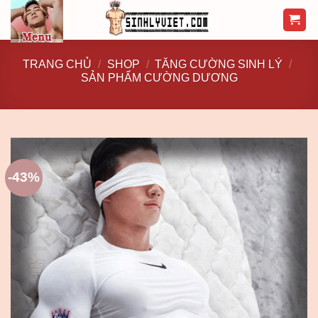
Skip
to
content
TRANG CHỦ
/
SHOP
/
TĂNG CƯỜNG SINH LÝ
/
SẢN PHẨM CƯỜNG DƯƠNG
-43%