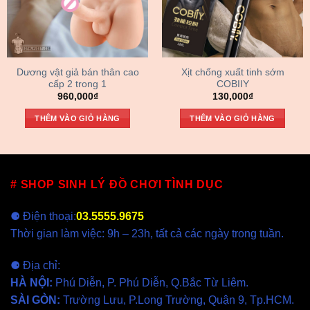
Dương vật giả bán thân cao
Xịt chống xuất tinh sớm
cấp 2 trong 1
COBIIY
960,000
₫
130,000
₫
THÊM VÀO GIỎ HÀNG
THÊM VÀO GIỎ HÀNG
# SHOP SINH LÝ ĐỒ CHƠI TÌNH DỤC
⚈ Điện thoại:
03.5555.9675
Thời gian làm việc: 9h – 23h, tất cả các ngày trong tuần.
⚈ Địa chỉ:
HÀ NỘI
:
Phú Diễn, P. Phú Diễn, Q.Bắc Từ Liêm.
SÀI GÒN
:
Trường Lưu, P.Long Trường, Quận 9, Tp.HCM.