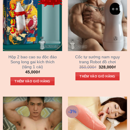
Hộp 2 bao cao su độc đáo
Cốc tự sướng nam ngụy
Song long gai kích thích
trang Robot đồ chơi
(tặng 1 cái)
Giá
Giá
350,000
₫
328,000
₫
gốc
hiện
45,000
₫
là:
tại
THÊM VÀO GIỎ HÀNG
350,000₫.
là:
THÊM VÀO GIỎ HÀNG
328,000
-3%