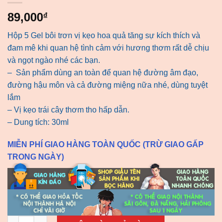
89,000
₫
Hộp 5 Gel bôi trơn vị kẹo hoa quả tăng sự kích thích và
đam mê khi quan hệ tình cảm với hương thơm rất dễ chịu
và ngọt ngào nhé các bạn.
– Sản phẩm dùng an toàn để quan hệ đường âm đạo,
đường hậu môn và cả đường miệng nữa nhé, dùng tuyệt
lắm
– Vị kẹo trái cây thơm tho hấp dẫn.
– Dung tích: 30ml
MIỄN PHÍ GIAO HÀNG TOÀN QUỐC (TRỪ GIAO GẤP
TRONG NGÀY)
Hộp 5 Gel bôi trơn vị kẹo hoa quả số lượng