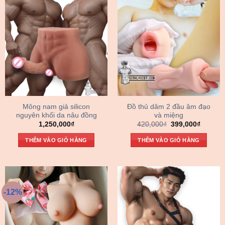
Mông nam giả silicon
Đồ thủ dâm 2 đầu âm đạo
nguyên khối da nâu đồng
và miệng
Giá
Giá
1,250,000
₫
420,000
₫
399,000
₫
gốc
hiện
là:
tại
THÊM VÀO GIỎ HÀNG
THÊM VÀO GIỎ HÀNG
420,000₫.
là:
399,000
-12%