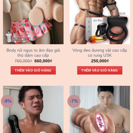
Body nữ ngực to âm đạo giả
Vòng đeo dương vật cao cấp
thủ dâm cao cấp
có rung USK
Giá
Giá
750,000
₫
660,000
₫
250,000
₫
gốc
hiện
là:
tại
THÊM VÀO GIỎ HÀNG
THÊM VÀO GIỎ HÀNG
750,000₫.
là:
660,000₫.
-9%
-7%