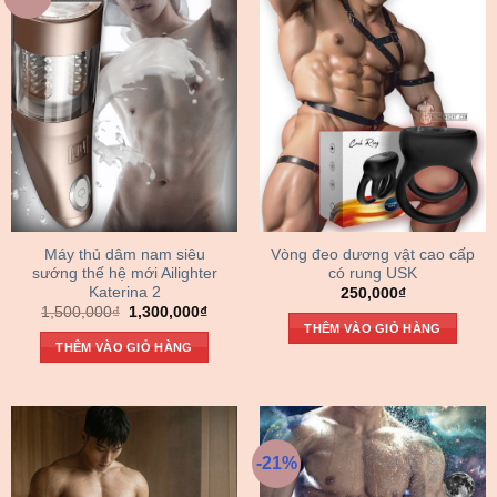
Máy thủ dâm nam siêu
Vòng đeo dương vật cao cấp
sướng thế hệ mới Ailighter
có rung USK
Katerina 2
250,000
₫
Giá
Giá
1,500,000
₫
1,300,000
₫
gốc
hiện
THÊM VÀO GIỎ HÀNG
là:
tại
THÊM VÀO GIỎ HÀNG
1,500,000₫.
là:
1,300,000₫.
-21%