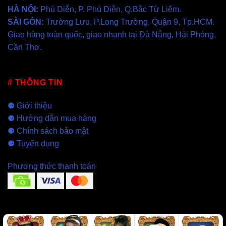
HÀ NỘI
:
Phú Diễn, P. Phú Diễn, Q.Bắc Từ Liêm.
SÀI GÒN
:
Trường Lưu, P.Long Trường, Quận 9, Tp.HCM.
Giao hàng toàn quốc, giao nhanh tại
Đà Nẵng
,
Hải Phòng
,
Cần Thơ
.
# THÔNG TIN
⚈
Giới thiệu
⚈
Hướng dẫn mua hàng
⚈
Chính sách bảo mật
⚈
Tuyển dụng
Phương thức thanh toán