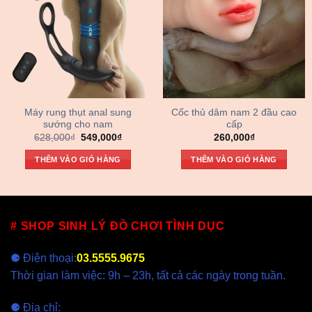
Máy rung thụt anal sung
Cốc thủ dâm nam 2 đầu cao
sướng cho nam
cấp
Giá
Giá
628,000
₫
549,000
₫
260,000
₫
gốc
hiện
là:
tại
THÊM VÀO GIỎ HÀNG
THÊM VÀO GIỎ HÀNG
628,000₫.
là:
549,000₫.
# SHOP SINH LÝ ĐỒ CHƠI TÌNH DỤC
⚈ Điện thoại:
03.5555.9675
Thời gian làm việc: 9h – 23h, tất cả các ngày trong tuần.
⚈ Địa chỉ: