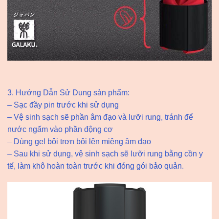
3. Hướng Dẫn Sử Dụng sản phẩm:
– Sạc đầy pin trước khi sử dụng
– Vệ sinh sạch sẽ phần âm đạo và lưỡi rung, tránh để
nước ngấm vào phần động cơ
– Dùng gel bôi trơn bôi lên miệng âm đạo
– Sau khi sử dụng, vệ sinh sạch sẽ lưỡi rung bằng cồn y
tế, làm khô hoàn toàn trước khi đóng gói bảo quản.