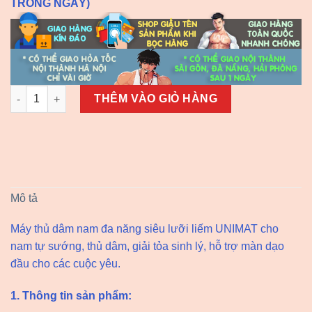
TRONG NGÀY)
Máy thủ dâm nam đa năng siêu lưỡi liếm số lượng
THÊM VÀO GIỎ HÀNG
Mô tả
Máy thủ dâm nam đa năng siêu lưỡi liếm UNIMAT cho
nam tự sướng, thủ dâm, giải tỏa sinh lý, hỗ trợ màn dạo
đầu cho các cuộc yêu.
1. Thông tin sản phẩm: