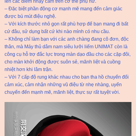
lên các điểm nhạy cảm trên cơ thể phụ nữ.
– Đặc biệt phần động cơ mạnh mẽ mang đến cảm giác
được bú mút điệu nghệ.
– Với kích thước nhỏ gọn rất phù hợp để bạn mang đi bất
cứ đâu, sử dụng bất cứ khi nào mình có nhu cầu.
– Không chỉ làm bạn với các anh chàng đang cô đơn, độc
thân, mà Máy thủ dâm nam siêu lưỡi liếm UNIMAT còn là
công cụ hỗ trợ đắc lực trong màn dạo đầu cho các cặp đôi,
cho màn khởi động được suôn sẻ, mãnh liệt và cuồng
nhiệt hơn khi lâm trận.
– Với 7 cấp độ rung khác nhau cho bạn tha hồ chuyển đổi
cảm xúc, cảm nhận những vũ điệu từ nhẹ nhàng, uyển
chuyển đến mạnh mẽ, mãnh liệt, thực sự rất tuyệt vời.