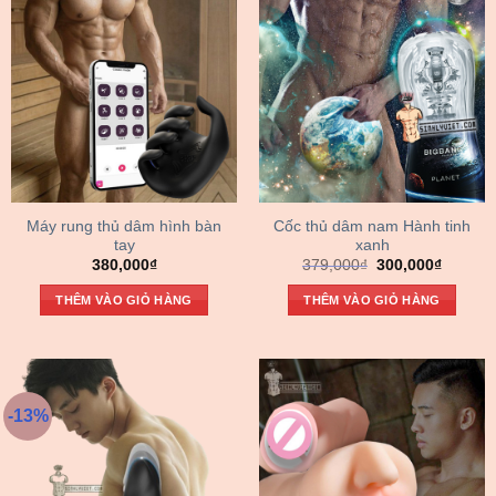
Máy rung thủ dâm hình bàn
Cốc thủ dâm nam Hành tinh
tay
xanh
Giá
Giá
380,000
₫
379,000
₫
300,000
₫
gốc
hiện
là:
tại
THÊM VÀO GIỎ HÀNG
THÊM VÀO GIỎ HÀNG
379,000₫.
là:
300,000
-13%