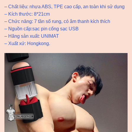
– Chất liệu: nhựa ABS, TPE cao cấp, an toàn khi sử dụng
– Kích thước: 8*21cm
– Chức năng: 7 tần số rung, có âm thanh kích thích
– Nguồn cấp:sạc pin cổng sạc USB
– Hãng sản xuất: UNIMAT
– Xuất xứ: Hongkong.