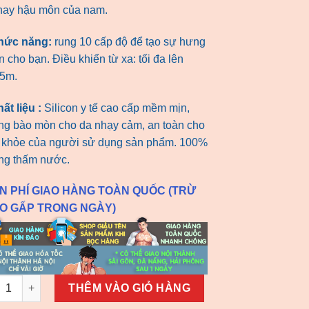
hay hậu môn của nam.
hức năng:
rung 10 cấp độ để tạo sự hưng
 cho bạn. Điều khiển từ xa: tối đa lên
15m.
ất liệu :
Silicon y tế cao cấp mềm mịn,
ng bào mòn cho da nhạy cảm, an toàn cho
 khỏe của người sử dụng sản phẩm. 100%
ng thấm nước.
N PHÍ GIAO HÀNG TOÀN QUỐC (TRỪ
AO GẤP TRONG NGÀY)
g rung thủ dâm cá heo điều khiển từ xa số lượng
THÊM VÀO GIỎ HÀNG