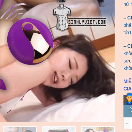
nữ 
– C
phấn
tới
– Ch
khô
sức
khô
MIỄ
GI
Trứn