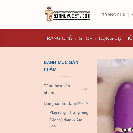
Skip
to
TRANG CHỦ
content
TRANG CHỦ
/
SHOP
/
DỤNG CỤ THỦ
DANH MỤC SẢN
PHẨM
Tổng hợp sản
(114)
phẩm
Dụng cụ thủ dâm
(81)
Plug rung - Trứng rung
Cốc thủ dâm & Âm
đạo