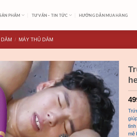
SẢN PHẨM
TƯ VẤN – TIN TỨC
HƯỚNG DẪN MUA HÀNG
 DÂM
/
MÁY THỦ DÂM
Tr
he
49
Trứ
giúp
tìn
mê 