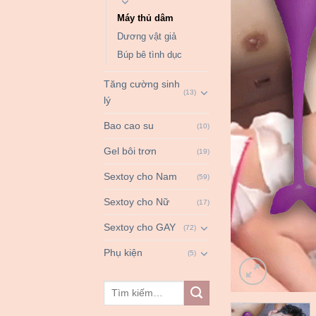
Máy thủ dâm
Dương vật giả
Búp bê tình dục
Tăng cường sinh
(13)
lý
Bao cao su
(10)
Gel bôi trơn
(19)
Sextoy cho Nam
(59)
Sextoy cho Nữ
(17)
Sextoy cho GAY
(72)
Phụ kiện
(5)
Tìm
kiếm: