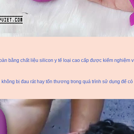
n bằng chất liệu silicon y tế loại cao cấp được kiểm nghiệm v
g không bị đau rát hay tổn thương trong quá trình sử dụng để 