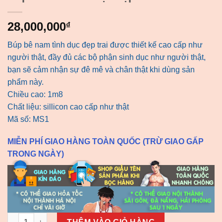
28,000,000
₫
Búp bê nam tình dục đẹp trai được thiết kế cao cấp như
người thật, đầy đủ các bộ phận sinh dục như người thật,
bạn sẽ cảm nhận sự đê mê và chân thật khi dùng sản
phẩm này.
Chiều cao: 1m8
Chất liệu: sillicon cao cấp như thật
Mã số: MS1
MIỄN PHÍ GIAO HÀNG TOÀN QUỐC (TRỪ GIAO GẤP
TRONG NGÀY)
Búp bê nam tình dục đẹp trai MS01 số lượng