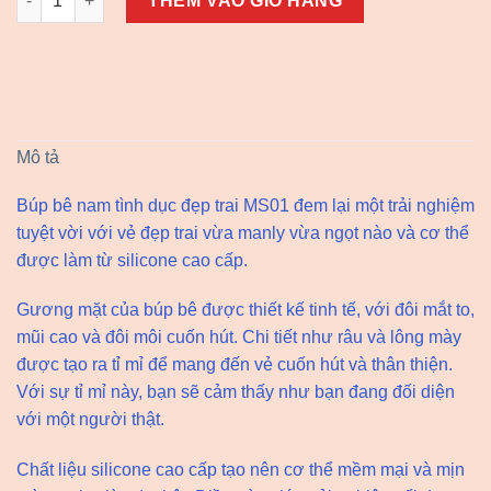
THÊM VÀO GIỎ HÀNG
Mô tả
Búp bê nam tình dục đẹp trai MS01 đem lại một trải nghiệm
tuyệt vời với vẻ đẹp trai vừa manly vừa ngọt nào và cơ thể
được làm từ silicone cao cấp.
Gương mặt của búp bê được thiết kế tinh tế, với đôi mắt to,
mũi cao và đôi môi cuốn hút. Chi tiết như râu và lông mày
được tạo ra tỉ mỉ để mang đến vẻ cuốn hút và thân thiện.
Với sự tỉ mỉ này, bạn sẽ cảm thấy như bạn đang đối diện
với một người thật.
Chất liệu silicone cao cấp tạo nên cơ thể mềm mại và mịn