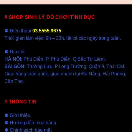
# SHOP SINH LÝ ĐỒ CHƠI TÌNH DỤC
⚈ Điện thoại:
03.5555.9675
Thời gian làm việc: 9h – 23h, tất cả các ngày trong tuần.
⚈ Địa chỉ:
HÀ NỘI
:
Phú Diễn, P. Phú Diễn, Q.Bắc Từ Liêm.
SÀI GÒN
:
Trường Lưu, P.Long Trường, Quận 9, Tp.HCM.
Giao hàng toàn quốc, giao nhanh tại
Đà Nẵng
,
Hải Phòng
,
Cần Thơ
.
# THÔNG TIN
⚈
Giới thiệu
⚈
Hướng dẫn mua hàng
⚈
Chính sách bảo mật