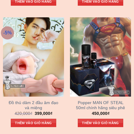
THÊM VÀO GIỎ HÀNG
THÊM VÀO GIỎ HÀNG
-5%
Đồ thủ dâm 2 đầu âm đạo
Popper MAN OF STEAL
và miệng
50ml chính hãng siêu phê
Giá
Giá
420,000
₫
399,000
₫
450,000
₫
gốc
hiện
là:
tại
THÊM VÀO GIỎ HÀNG
THÊM VÀO GIỎ HÀNG
420,000₫.
là:
399,000₫.