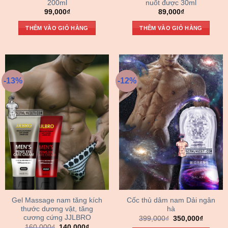
200ml
nuốt được 30ml
99,000
₫
89,000
₫
THÊM VÀO GIỎ HÀNG
THÊM VÀO GIỎ HÀNG
-13%
-12%
Gel Massage nam tăng kích
Cốc thủ dâm nam Dải ngân
thước dương vật, tăng
hà
cương cứng JJLBRO
Giá
Giá
399,000
₫
350,000
₫
gốc
hiện
Giá
Giá
160,000
₫
140,000
₫