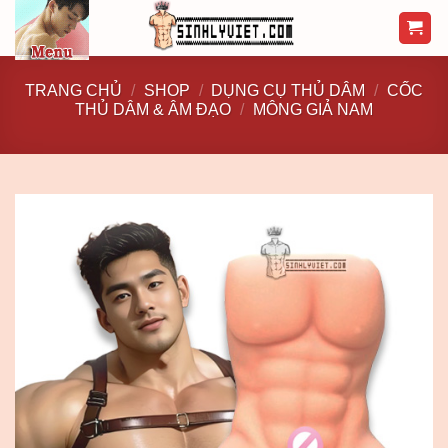
Skip
to
content
TRANG CHỦ
/
SHOP
/
DỤNG CỤ THỦ DÂM
/
CỐC
THỦ DÂM & ÂM ĐẠO
/
MÔNG GIẢ NAM