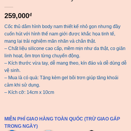
259,000
₫
Cốc thủ dâm hình body nam thiết kế nhỏ gọn nhưng đầy
cuốn hút với hình thể nam giới được khắc họa tinh tế,
mang lại trải nghiệm mãn nhãn và chân thật.
– Chất liệu silicone cao cấp, mềm mịn như da thật, co giãn
linh hoạt, ôm trọn từng chuyển động.
– Kích thước vừa tay, dễ mang theo, kín đáo và dễ dùng dễ
vệ sinh.
– Mua là có quà: Tặng kèm gel bôi trơn giúp tăng khoái
cảm khi sử dụng.
– Kích cỡ: 14cm x 10cm
MIỄN PHÍ GIAO HÀNG TOÀN QUỐC (TRỪ GIAO GẤP
TRONG NGÀY)