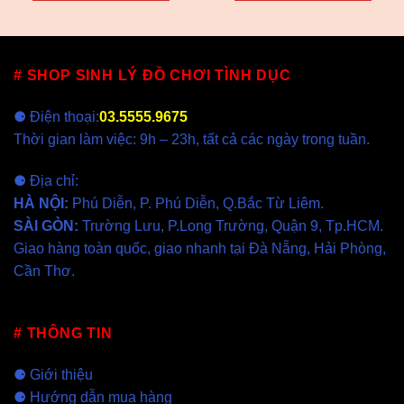
139,000
# SHOP SINH LÝ ĐỒ CHƠI TÌNH DỤC
⚈ Điện thoại:
03.5555.9675
Thời gian làm việc: 9h – 23h, tất cả các ngày trong tuần.
⚈ Địa chỉ:
HÀ NỘI
:
Phú Diễn, P. Phú Diễn, Q.Bắc Từ Liêm.
SÀI GÒN
:
Trường Lưu, P.Long Trường, Quận 9, Tp.HCM.
Giao hàng toàn quốc, giao nhanh tại
Đà Nẵng
,
Hải Phòng
,
Cần Thơ
.
# THÔNG TIN
⚈
Giới thiệu
⚈
Hướng dẫn mua hàng