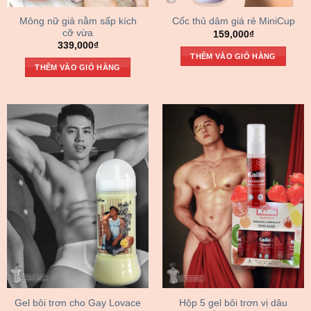
Mông nữ giả nằm sấp kích
Cốc thủ dâm giá rẻ MiniCup
cỡ vừa
159,000
₫
339,000
₫
THÊM VÀO GIỎ HÀNG
THÊM VÀO GIỎ HÀNG
Gel bôi trơn cho Gay Lovace
Hộp 5 gel bôi trơn vị dâu