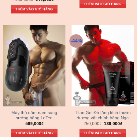
là:
tại
gốc
hiện
THÊM VÀO GIỎ HÀNG
399,000₫.
là:
là:
tại
THÊM VÀO GIỎ HÀNG
350,000
160,000₫.
là:
140,000₫.
-44%
Máy thủ dâm nam sung
Titan Gel Đỏ tăng kích thước
sướng hãng LeTen
dương vật chính hãng Nga
Giá
Giá
569,000
₫
250,000
₫
139,000
₫
gốc
hiện
là:
tại
THÊM VÀO GIỎ HÀNG
THÊM VÀO GIỎ HÀNG
250,000₫.
là: