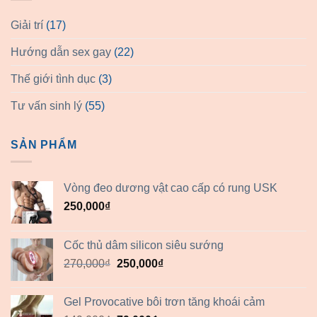
Giải trí
(17)
Hướng dẫn sex gay
(22)
Thế giới tình dục
(3)
Tư vấn sinh lý
(55)
SẢN PHẨM
Vòng đeo dương vật cao cấp có rung USK
250,000
₫
Cốc thủ dâm silicon siêu sướng
Giá
Giá
270,000
₫
250,000
₫
gốc
hiện
là:
tại
Gel Provocative bôi trơn tăng khoái cảm
270,000₫.
là: