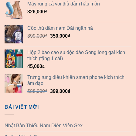
Máy rung cá voi thủ dâm hậu môn
970,000₫.
là:
326,000
₫
629,000₫.
Cốc thủ dâm nam Dải ngân hà
Giá
Giá
399,000
₫
350,000
₫
gốc
hiện
là:
tại
Hộp 2 bao cao su độc đáo Song long gai kích
399,000₫.
là:
thích (tặng 1 cái)
350,000₫.
45,000
₫
Trứng rung điều khiển smart phone kích thích
âm đạo
Giá
Giá
588,000
₫
399,000
₫
gốc
hiện
là:
tại
BÀI VIẾT MỚI
588,000₫.
là:
399,000₫.
Nhật Bản Thiếu Nam Diễn Viên Sex