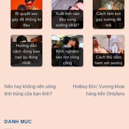
Bí quyết sex
Xuất tinh vào
Cách làm bot
gay để không bị
đâu sung
gay sướng đê
đau
sướng nhất?
mê
Hướng dẫn
cách dùng bao
Kinh nghiệm
cao su đúng
sex nơi công
Cách thủ dâm
nhất
cộng
nam với sextoy
Nên hay không nên uống
Hotboy Đức Vương khoe
tinh trùng của bạn tình?
hàng trên Onlyfans
DANH MỤC