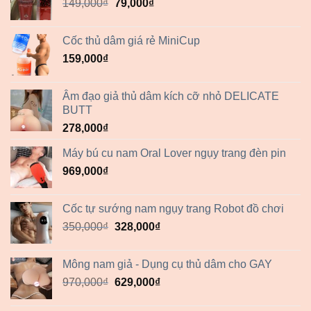
Giá
Giá
149,000
₫
79,000
₫
250,000₫.
gốc
hiện
là:
tại
Cốc thủ dâm giá rẻ MiniCup
149,000₫.
là:
159,000
₫
79,000₫.
Âm đạo giả thủ dâm kích cỡ nhỏ DELICATE
BUTT
278,000
₫
Máy bú cu nam Oral Lover ngụy trang đèn pin
969,000
₫
Cốc tự sướng nam ngụy trang Robot đồ chơi
Giá
Giá
350,000
₫
328,000
₫
gốc
hiện
là:
tại
Mông nam giả - Dụng cụ thủ dâm cho GAY
350,000₫.
là:
Giá
Giá
970,000
₫
629,000
₫
328,000₫.
gốc
hiện
là:
tại