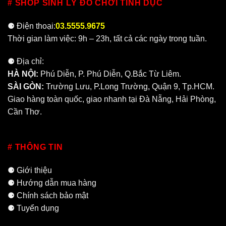
# SHOP SINH LÝ ĐỒ CHƠI TÌNH DỤC
⚈ Điện thoại:
03.5555.9675
Thời gian làm việc: 9h – 23h, tất cả các ngày trong tuần.
⚈ Địa chỉ:
HÀ NỘI
:
Phú Diễn, P. Phú Diễn, Q.Bắc Từ Liêm.
SÀI GÒN
:
Trường Lưu, P.Long Trường, Quận 9, Tp.HCM.
Giao hàng toàn quốc, giao nhanh tại
Đà Nẵng
,
Hải Phòng
,
Cần Thơ
.
# THÔNG TIN
⚈
Giới thiệu
⚈
Hướng dẫn mua hàng
⚈
Chính sách bảo mật
⚈
Tuyển dụng